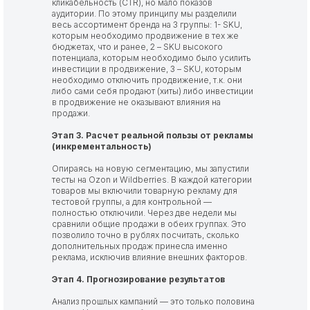
кликабельность (CTR), но мало показов
аудитории. По этому принципу мы разделили
весь ассортимент бренда на 3 группы: 1- SKU,
которым необходимо продвижение в тех же
бюджетах, что и ранее, 2 – SKU высокого
потенциала, которым необходимо было усилить
инвестиции в продвижение, 3 – SKU, которым
необходимо отключить продвижение, т.к. они
либо сами себя продают (хиты) либо инвестиции
в продвижение не оказывают влияния на
продажи.
Этап 3. Расчет реальной пользы от рекламы
(инкрементальность)
Опираясь на новую сегментацию, мы запустили
тесты на Ozon и Wildberries. В каждой категории
товаров мы включили товарную рекламу для
тестовой группы, а для контрольной —
полностью отключили. Через две недели мы
сравнили общие продажи в обеих группах. Это
позволило точно в рублях посчитать, сколько
дополнительных продаж принесла именно
реклама, исключив влияние внешних факторов.
Этап 4. Прогнозирование результатов
Анализ прошлых кампаний — это только половина