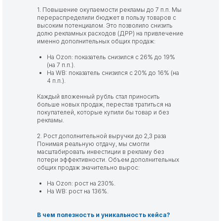
1. Повышение окупаемости рекламы до 7 п.п. Мы
перераспределили бюджет в пользу товаров с
высоким потенциалом. Это позволило снизить
долю рекламных расходов (ДРР) на привлечение
именно дополнительных общих продаж:
На Ozon: показатель снизился с 26% до 19%
(на 7 п.п.).
На WB: показатель снизился с 20% до 16% (на
4 п.п.).
Каждый вложенный рубль стал приносить
больше новых продаж, перестав тратиться на
покупателей, которые купили бы товар и без
рекламы.
2. Рост дополнительной выручки до 2,3 раза
Понимая реальную отдачу, мы смогли
масштабировать инвестиции в рекламу без
потери эффективности. Объем дополнительных
общих продаж значительно вырос:
На Ozon: рост на 230%.
На WB: рост на 136%.
В чем полезность и уникальность кейса?