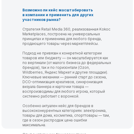
Возможно ли кейс масштабировать
в компании и применить для других
участников рынка?
Стратегия Retail Media 360, реализованная Kokoc
Marketplaces, построена на универсальных
принципах и применима для любого бренда,
продающего товары через маркетплейсы.
Подход не привязан к конкретной категории
товаров или бюджету — он масштабируется как
по вертикали (от малого бизнеса до федеральных
брендов), так и по горизонтали (Ozon,
Wildberries, Яндекс Маркет и другие площадки).
Ключевые механики — ранний старт до сезона,
DCO-оптимизация креативов, синхронизация
визуала баннера и карточки товара —
воспроизводимы для любого игрока, который
системно работает с воронкой.
Особенно актуален кейс для брендов в
высококонкурентных категориях: электроника,
товары для дома, косметика, спорттовары — там,
где в сезон распродаж цена ошибки
максимальна.