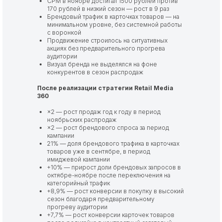
CPM в ноябре достигал 1500 рублей против
170 рублей в низкий сезон — рост в 9 раз
Брендовый трафик в карточках товаров — на
минимальном уровне, без системной работы
с воронкой
Продвижение строилось на ситуативных
акциях без предварительного прогрева
аудитории
Визуал бренда не выделялся на фоне
конкурентов в сезон распродаж
После реализации стратегии Retail Media
360
×2 — рост продаж год к году в период
ноябрьских распродаж
×2 — рост брендового спроса за период
кампании
21% — доля брендового трафика в карточках
товаров уже в сентябре, в период
имиджевой кампании
+10% — прирост доли брендовых запросов в
октябре-ноябре после переключения на
категорийный трафик
+8,9% — рост конверсии в покупку в высокий
сезон благодаря предварительному
прогреву аудитории
+7,7% — рост конверсии карточек товаров