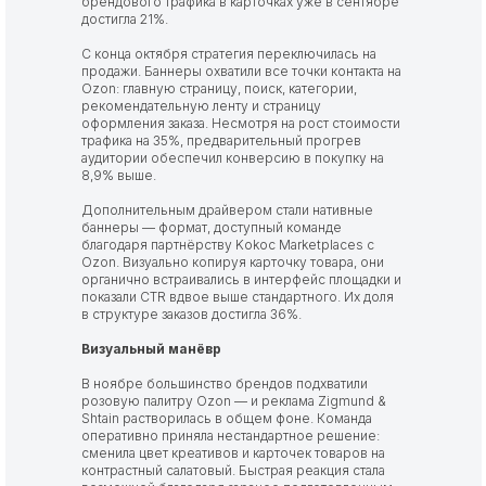
брендового трафика в карточках уже в сентябре
достигла 21%.
С конца октября стратегия переключилась на
продажи. Баннеры охватили все точки контакта на
Ozon: главную страницу, поиск, категории,
рекомендательную ленту и страницу
оформления заказа. Несмотря на рост стоимости
трафика на 35%, предварительный прогрев
аудитории обеспечил конверсию в покупку на
8,9% выше.
Дополнительным драйвером стали нативные
баннеры — формат, доступный команде
благодаря партнёрству Kokoc Marketplaces с
Ozon. Визуально копируя карточку товара, они
органично встраивались в интерфейс площадки и
показали CTR вдвое выше стандартного. Их доля
в структуре заказов достигла 36%.
Визуальный манёвр
В ноябре большинство брендов подхватили
розовую палитру Ozon — и реклама Zigmund &
Shtain растворилась в общем фоне. Команда
оперативно приняла нестандартное решение:
сменила цвет креативов и карточек товаров на
контрастный салатовый. Быстрая реакция стала