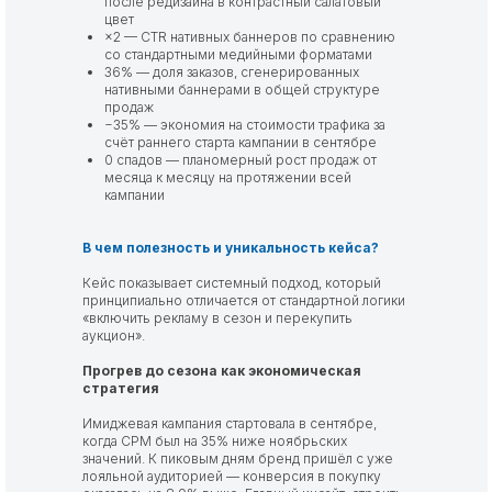
после редизайна в контрастный салатовый
цвет
×2 — CTR нативных баннеров по сравнению
со стандартными медийными форматами
36% — доля заказов, сгенерированных
нативными баннерами в общей структуре
продаж
−35% — экономия на стоимости трафика за
счёт раннего старта кампании в сентябре
0 спадов — планомерный рост продаж от
месяца к месяцу на протяжении всей
кампании
В чем полезность и уникальность кейса?
Кейс показывает системный подход, который
принципиально отличается от стандартной логики
«включить рекламу в сезон и перекупить
аукцион».
Прогрев до сезона как экономическая
стратегия
Имиджевая кампания стартовала в сентябре,
когда CPM был на 35% ниже ноябрьских
значений. К пиковым дням бренд пришёл с уже
лояльной аудиторией — конверсия в покупку