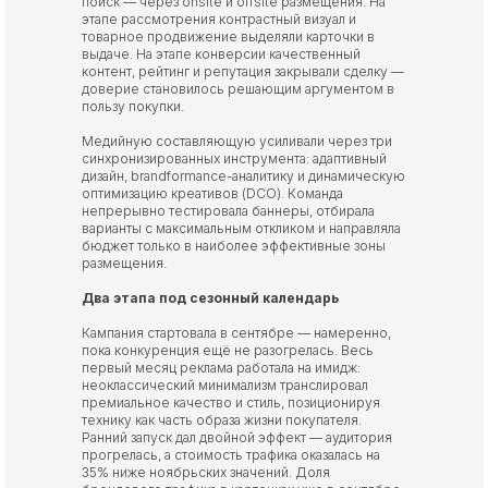
поиск — через onsite и offsite размещения. На
этапе рассмотрения контрастный визуал и
товарное продвижение выделяли карточки в
выдаче. На этапе конверсии качественный
контент, рейтинг и репутация закрывали сделку —
доверие становилось решающим аргументом в
пользу покупки.
Медийную составляющую усиливали через три
синхронизированных инструмента: адаптивный
дизайн, brandformance-аналитику и динамическую
оптимизацию креативов (DCO). Команда
непрерывно тестировала баннеры, отбирала
варианты с максимальным откликом и направляла
бюджет только в наиболее эффективные зоны
размещения.
Два этапа под сезонный календарь
Кампания стартовала в сентябре — намеренно,
пока конкуренция ещё не разогрелась. Весь
первый месяц реклама работала на имидж:
неоклассический минимализм транслировал
премиальное качество и стиль, позиционируя
технику как часть образа жизни покупателя.
Ранний запуск дал двойной эффект — аудитория
прогрелась, а стоимость трафика оказалась на
35% ниже ноябрьских значений. Доля