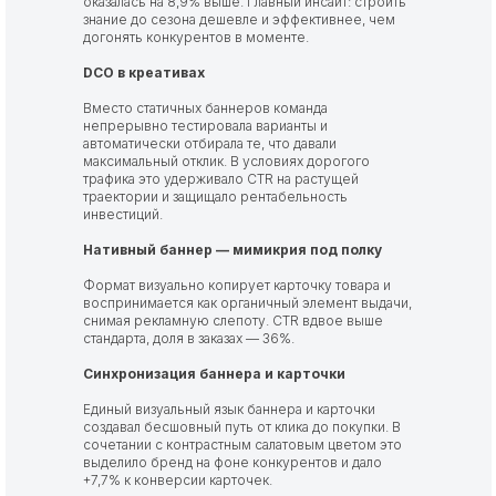
оказалась на 8,9% выше. Главный инсайт: строить
знание до сезона дешевле и эффективнее, чем
догонять конкурентов в моменте.
DCO в креативах
Вместо статичных баннеров команда
непрерывно тестировала варианты и
автоматически отбирала те, что давали
максимальный отклик. В условиях дорогого
трафика это удерживало CTR на растущей
траектории и защищало рентабельность
инвестиций.
Нативный баннер — мимикрия под полку
Формат визуально копирует карточку товара и
воспринимается как органичный элемент выдачи,
снимая рекламную слепоту. CTR вдвое выше
стандарта, доля в заказах — 36%.
Синхронизация баннера и карточки
Единый визуальный язык баннера и карточки
создавал бесшовный путь от клика до покупки. В
сочетании с контрастным салатовым цветом это
выделило бренд на фоне конкурентов и дало
+7,7% к конверсии карточек.