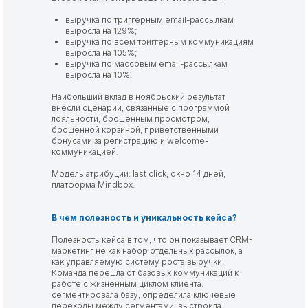
выручка по триггерным email-рассылкам
выросла на 129%;
выручка по всем триггерным коммуникациям
выросла на 105%;
выручка по массовым email-рассылкам
выросла на 10%.
Наибольший вклад в ноябрьский результат
внесли сценарии, связанные с программой
лояльности, брошенным просмотром,
брошенной корзиной, приветственными
бонусами за регистрацию и welcome-
коммуникацией.
Модель атрибуции: last click, окно 14 дней,
платформа Mindbox.
В чем полезность и уникальность кейса?
Полезность кейса в том, что он показывает CRM-
маркетинг не как набор отдельных рассылок, а
как управляемую систему роста выручки.
Команда перешла от базовых коммуникаций к
работе с жизненным циклом клиента:
сегментировала базу, определила ключевые
переходы между сегментами, выстроила