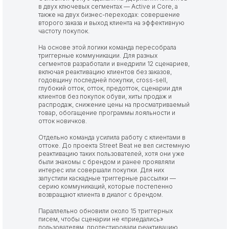
в двух ключевых сегментах — Active и Core, а
также на двух бизнес-переходах: совершение
второго заказа и выход клиента на эффективную
частоту покупок.
На основе этой логики команда пересобрала
триггерные коммуникации. Для разных
сегментов разработали и внедрили 12 сценариев,
включая реактивацию клиентов без заказов,
годовщину последней покупки, cross-sell,
глубокий отток, отток, предотток, сценарии для
клиентов без покупок обуви, хиты продаж и
распродаж, снижение цены на просматриваемый
товар, обогащение программы лояльности и
отток новичков.
Отдельно команда усилила работу с клиентами в
оттоке. До проекта Street Beat не вел системную
реактивацию таких пользователей, хотя они уже
были знакомы с брендом и ранее проявляли
интерес или совершали покупки. Для них
запустили каскадные триггерные рассылки —
серию коммуникаций, которые постепенно
возвращают клиента в диалог с брендом.
Параллельно обновили около 15 триггерных
писем, чтобы сценарии не «приедались»
пользователям, протестировали реактивацию