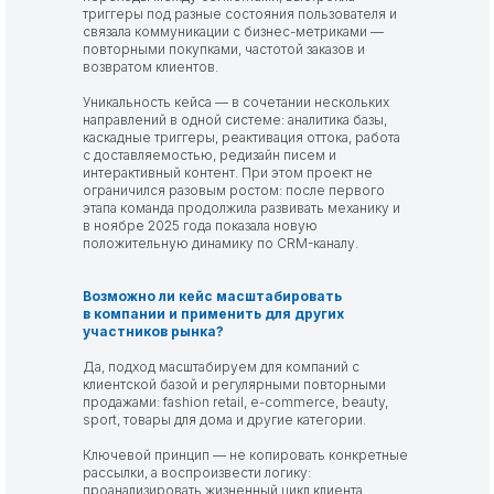
триггеры под разные состояния пользователя и
связала коммуникации с бизнес-метриками —
повторными покупками, частотой заказов и
возвратом клиентов.
Уникальность кейса — в сочетании нескольких
направлений в одной системе: аналитика базы,
каскадные триггеры, реактивация оттока, работа
с доставляемостью, редизайн писем и
интерактивный контент. При этом проект не
ограничился разовым ростом: после первого
этапа команда продолжила развивать механику и
в ноябре 2025 года показала новую
положительную динамику по CRM-каналу.
Возможно ли кейс масштабировать
в компании и применить для других
участников рынка?
Да, подход масштабируем для компаний с
клиентской базой и регулярными повторными
продажами: fashion retail, e-commerce, beauty,
sport, товары для дома и другие категории.
Ключевой принцип — не копировать конкретные
рассылки, а воспроизвести логику:
проанализировать жизненный цикл клиента,