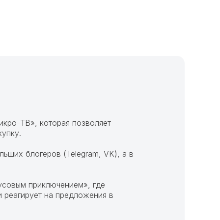
икро-ТВ», которая позволяет
купку.
ьших блогеров (Telegram, VK), а в
усовым приключением», где
и реагирует на предложения в