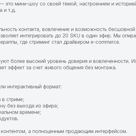
— это мини-шоу со своей темой, настроением и историе
 и т.д.
ьность контакта, вовлечение и возможность бесшовной 
зволяет интегрировать до 20 SKU в один эфир. Мы опира
пераппы, где стриминг стал драйвером e-commerce.
ют более высокий уровень доверия и вовлеченности. И
ает эффект за счет живого общения без монтажа.
ли интерактивный формат:
 в стриме;
ину без выхода из эфира;
реальном времени;
одуктов.
о контентом, а полноценным продающим интерфейсом.