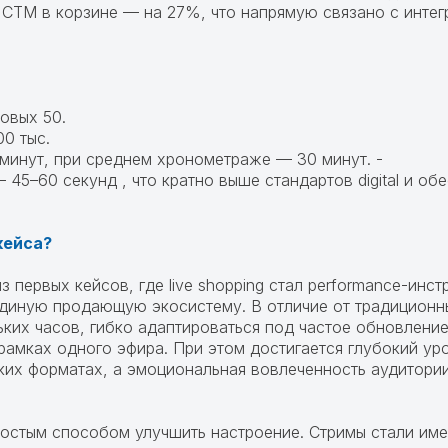
 СТМ в корзине — на 27%, что напрямую связано с интег
новых 50.
00 тыс.
 минут, при среднем хронометраже — 30 минут. -
45–60 секунд , что кратно выше стандартов digital и об
кейса?
з первых кейсов, где live shopping стал performance-ин
 единую продающую экосистему. В отличие от традиционн
льких часов, гибко адаптироваться под частое обновлен
рамках одного эфира. При этом достигается глубокий ур
ких форматах, а эмоциональная вовлеченность аудитори
ростым способом улучшить настроение. Стримы стали име