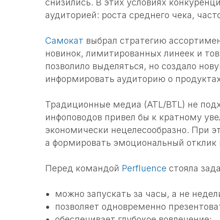
снизились. В этих условиях конкуренц
аудиторией: роста среднего чека, час
Самокат
выбрал стратегию ассортиме
новинок, лимитированных линеек и тов
позволило выделяться, но создало нов
информировать аудиторию о продукта
Традиционные медиа (ATL/BTL) не подх
инфоповодов привел бы к кратному ув
экономически нецелесообразно. При эт
а формировать эмоциональный отклик 
Перед командой
Perfluence
стояла зада
можно запускать за часы, а не недел
позволяет одновременно презентова
обеспечивает глубокое вовлечение;