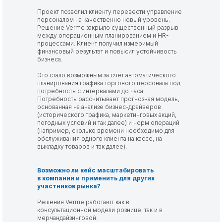
Проект позволил клиенту перевести управление
персоналом на качественно новый уровень.
Решение Verme закрыло существенный разрыв
между операционным планированием и HR-
процессами. Клиент получил измеримый
финансовый результат и повысил устойчивость
бизнеса.
Это стало возможным за счет автоматического
планирования графика торгового персонала под
потребность с интервалами до часа.
Потребность рассчитывает прогнозная модель,
основанная на анализе бизнес-драйверов
(исторического трафика, маркетинговых акций,
погодных условий и так далее) и норм операций
(например, сколько времени необходимо для
обслуживания одного клиента на кассе, на
выкладку товаров и так далее).
Возможно ли кейс масштабировать
в компании и применить для других
участников рынка?
Решения Verme работают как в
консультационной модели рознице, так и в
мерчандайзинговой.