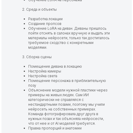
2. Среда и объекты
Разработка локации
Создание пропсов
Обучение LoRA на диван. Диваны пришлось
пойти отснять в салонах вручную и выдать эти
материалы нейросети, только так достигалось
требуемое сходство с конкретными
моделями.
3. Сборка сцены
Помещение дивана в локацию
Настройка камеры
Настройка света
Помещение персонажа в приблизительную
позу
Объяснение модели нужной пластики через
примеры на живых людях. Сам ИИ
категорически не справлялся с
нестандартными позами, поэтому мы учили
нейросеть на собственных примерах.
Команда фотографировала друг друга в
нужных позах и так объясняла нейросести,
что от нее и от AI моделей требуется.
Правка пропорций и анатомии