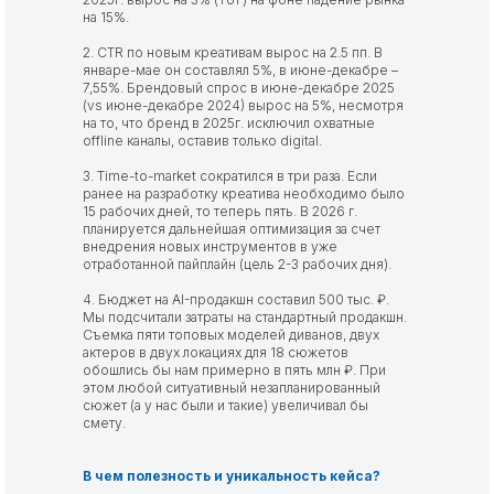
на 15%.
2. CTR по новым креативам вырос на 2.5 пп. В
январе-мае он составлял 5%, в июне-декабре –
7,55%. Брендовый спрос в июне-декабре 2025
(vs июне-декабре 2024) вырос на 5%, несмотря
на то, что бренд в 2025г. исключил охватные
offline каналы, оставив только digital.
3. Time-to-market сократился в три раза. Если
ранее на разработку креатива необходимо было
15 рабочих дней, то теперь пять. В 2026 г.
планируется дальнейшая оптимизация за счет
внедрения новых инструментов в уже
отработанной пайплайн (цель 2-3 рабочих дня).
4. Бюджет на AI-продакшн составил 500 тыс. ₽.
Мы подсчитали затраты на стандартный продакшн.
Съемка пяти топовых моделей диванов, двух
актеров в двух локациях для 18 сюжетов
обошлись бы нам примерно в пять млн ₽. При
этом любой ситуативный незапланированный
сюжет (а у нас были и такие) увеличивал бы
смету.
В чем полезность и уникальность кейса?