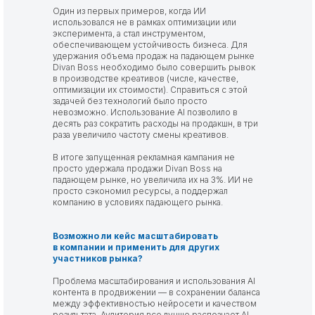
Один из первых примеров, когда ИИ
использовался не в рамках оптимизации или
эксперимента, а стал инструментом,
обеспечивающем устойчивость бизнеса. Для
удержания объема продаж на падающем рынке
Divan Boss необходимо было совершить рывок
в производстве креативов (числе, качестве,
оптимизации их стоимости). Справиться с этой
задачей без технологий было просто
невозможно. Использование AI позволило в
десять раз сократить расходы на продакшн, в три
раза увеличило частоту смены креативов.
В итоге запущенная рекламная кампания не
просто удержала продажи Divan Boss на
падающем рынке, но увеличила их на 3%. ИИ не
просто сэкономил ресурсы, а поддержал
компанию в условиях падающего рынка.
Возможно ли кейс масштабировать
в компании и применить для других
участников рынка?
Проблема масштабирования и использования AI
контента в продвижении — в сохранении баланса
между эффективностью нейросети и качеством
результата. Аудитория все лучше распознает AI