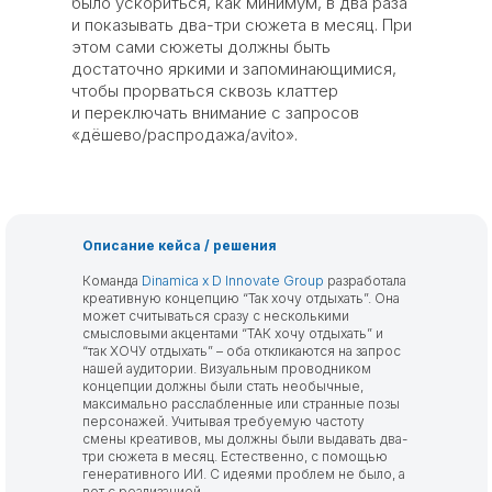
было ускориться, как минимум, в два раза
и показывать два-три сюжета в месяц. При
этом сами сюжеты должны быть
достаточно яркими и запоминающимися,
чтобы прорваться сквозь клаттер
и переключать внимание с запросов
«дёшево/распродажа/avito».
Описание кейса / решения
Команда
Dinamica x D Innovate Group
разработала
креативную концепцию “Так хочу отдыхать”. Она
может считываться сразу с несколькими
смысловыми акцентами “ТАК хочу отдыхать” и
“так ХОЧУ отдыхать” – оба откликаются на запрос
нашей аудитории. Визуальным проводником
концепции должны были стать необычные,
максимально расслабленные или странные позы
персонажей. Учитывая требуемую частоту
смены креативов, мы должны были выдавать два-
три сюжета в месяц. Естественно, с помощью
генеративного ИИ. С идеями проблем не было, а
вот с реализацией…