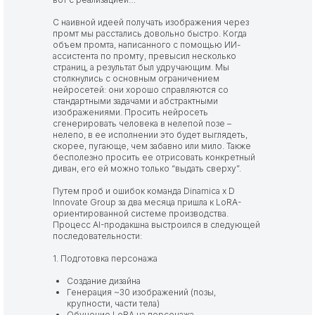
С наивной идеей получать изображения через
промт мы расстались довольно быстро. Когда
объем промта, написанного с помощью ИИ-
ассистента по промту, превысил несколько
страниц, а результат был удручающим. Мы
столкнулись с основным ограничением
нейросетей: они хорошо справляются со
стандартными задачами и абстрактными
изображениями. Просить нейросеть
сгенерировать человека в нелепой позе –
нелепо, в ее исполнении это будет выглядеть,
скорее, пугающе, чем забавно или мило. Также
бесполезно просить ее отрисовать конкретный
диван, его ей можно только “выдать сверху”.
Путем проб и ошибок команда Dinamica x D
Innovate Group за два месяца пришла к LoRA-
ориентированной системе производства.
Процесс AI-продакшна выстроился в следующей
последовательности:
1. Подготовка персонажа
Создание дизайна
Генерация ~30 изображений (позы,
крупности, части тела)
Обучение LoRA на персонажа