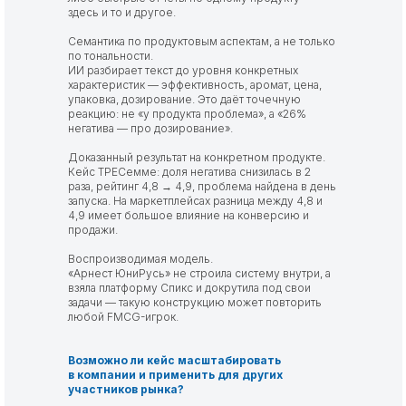
здесь и то и другое.
Семантика по продуктовым аспектам, а не только
по тональности.
ИИ разбирает текст до уровня конкретных
характеристик — эффективность, аромат, цена,
упаковка, дозирование. Это даёт точечную
реакцию: не «у продукта проблема», а «26%
негатива — про дозирование».
Доказанный результат на конкретном продукте.
Кейс ТРЕСемме: доля негатива снизилась в 2
раза, рейтинг 4,8 → 4,9, проблема найдена в день
запуска. На маркетплейсах разница между 4,8 и
4,9 имеет большое влияние на конверсию и
продажи.
Воспроизводимая модель.
«Арнест ЮниРусь» не строила систему внутри, а
взяла платформу Спикс и докрутила под свои
задачи — такую конструкцию может повторить
любой FMCG-игрок.
Возможно ли кейс масштабировать
в компании и применить для других
участников рынка?