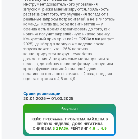
Инструмент доказательного управления
запуском: риски минимизируются, лояльность
растёт за счёт того, что улучшения попадают в
реальные запросы потребителей, а не в гипотезы
команды. Когда дашборд ловит негатив — у
бренда есть время отреагировать до того, как
новинка получит закреплённую низкую оценку.
Конкретный пример из кейса
ТРЕСемме
(август
2025): дашборд в первую же неделю после
запуска показал, что ~26% негатива
концентрируется вокруг неудобства
дозирования. Антикризисные меры приняли за
неделю, доработку вязкости формулы запустили
кросс-функциональной командой, доля
негативных отзывов снизилась в 2 раза, средняя
оценка выросла с 4,8 до 4,9.
Сроки реализации
20.01.2025 — 01.03.2025
Результат
КЕЙС ТРЕСемме: ПРОБЛЕМА НАЙДЕНА В
ПЕРВУЮ НЕДЕЛЮ, ДОЛЯ НЕГАТИВА
СНИЖЕНА
В 2 РАЗА
, РЕЙТИНГ
4,8 → 4,9