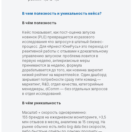
В чем полезность и уникальность кейса?
В чём полезность
Кейс показывает, как пост-оценка запуска
новинок (PLE) превращается из разового
исследования «по запросу» в штатный бизнес-
процесс. Для «Арнест ЮниРусь» это переход от
реактивной работы с отзывами к доказательному
управлению запуском: проблема ловится в
первую неделю, антикризисные меры
принимаются за неделю, формула
дорабатывается до того, как новинка закрепит
низкий рейтинг на маркетплейсе. Один дашборд
закрывает потребности сразу пяти команд —
маркетинг, R&D, отдел качества, категорийные
менеджеры, dComm — без отдельных запросов
в отдел исследований.
В чём уникальность
Масштаб + скорость одновременно:
155 брендов на ежедневном мониторинге, >3,5
млн отзывов в месяц, аналитика за 15 секунд. На
рынке обычно есть либо big data без скорости,
либо быстрые отчёты по одному продукту —