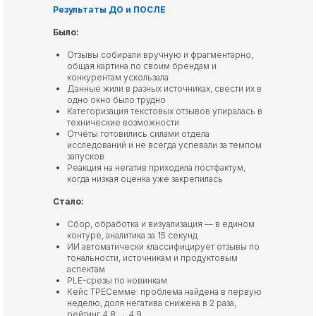
Результаты ДО и ПОСЛЕ
Было:
Отзывы собирали вручную и фрагментарно,
общая картина по своим брендам и
конкурентам ускользала
Данные жили в разных источниках, свести их в
одно окно было трудно
Категоризация текстовых отзывов упиралась в
технические возможности
Отчёты готовились силами отдела
исследований и не всегда успевали за темпом
запусков
Реакция на негатив приходила постфактум,
когда низкая оценка уже закрепилась
Стало:
Сбор, обработка и визуализация — в едином
контуре, аналитика за 15 секунд
ИИ автоматически классифицирует отзывы по
тональности, источникам и продуктовым
аспектам
PLE-срезы по новинкам
Кейс ТРЕСемме: проблема найдена в первую
неделю, доля негатива снижена в 2 раза,
рейтинг 4,8 → 4,9