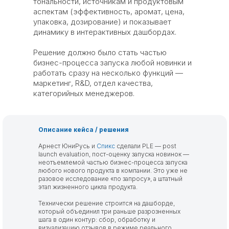
тональности, источникам и продуктовым
аспектам (эффективность, аромат, цена,
упаковка, дозирование) и показывает
динамику в интерактивных дашбордах.
Решение должно было стать частью
бизнес-процесса запуска любой новинки и
работать сразу на несколько функций —
маркетинг, R&D, отдел качества,
категорийных менеджеров.
Описание кейса / решения
Арнест ЮниРусь и
Спикс
сделали PLE — post
launch evaluation, пост-оценку запуска новинок —
неотъемлемой частью бизнес-процесса запуска
любого нового продукта в компании. Это уже не
разовое исследование «по запросу», а штатный
этап жизненного цикла продукта.
Технически решение строится на дашборде,
который объединил три раньше разрозненных
шага в один контур: сбор, обработку и
визуализацию отзывов в режиме реального