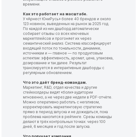
времени.
Как это работает на масштабе.
У «Арнест ЮниРусь» более 40 брендов и около
123 новинок, выведенных на рынок за 2025 год.
По каждой из них дашборд автоматически
собирает отзывы со всех ключевых
маркетплейсов и прогоняет их через
семантический анализ. Система классифицирует
входящий поток по тональности, динамике,
источникам и — главное — по продуктовым
аспектам: эффективность, аромат, цена, упаковка,
дозирование и так далее. Результат
транслируется в интерактивные дашборды с
регулярным обновлением.
Что это даёт бренд-командам.
Маркетинг, R&D, отдел качества и другие
стейкхолдеры видят «боли» аудитории
мгновенно, а не через две недели в PDF-отчёте.
Можно оперативно работать с негативом,
корректировать маркетинговую стратегию
прямо в период запуска и не дожидаться, пока
проблема накопится в рейтинге. Срезы команды
делают в трёх контрольных точках: через 100
дней, 6 месяцев и год после запуска.
Что получает компания.