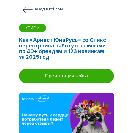
назад к кейсам
КЕЙС 4
Как «Арнест ЮниРусь» со Спикс
перестроила работу с отзывами
по 40+ брендам и 123 новинкам
за 2025 год
Презентация кейса