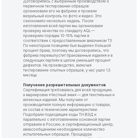
Договорились с выбранным производством о
первичном тестировании образцов:
организовали его на фабрике и провели
визуальный контроль по фото и видео. Это
сэкономило несколько недель. После
изготовления всей партии мы организовали
проверку качества по стандарту AQL—
проверили порядка 10-15% партии в
соответствии с предоставленным заказчиком ТЗ.
По некоторым позициям был выделен большой
процент брака, поэтому мы договорились, что
фабрика перевыпустит бракованные изделия и в
следующих партиях в целом уменьшит процент
дефектов. На производство, включая
тестирование опытных образцов, у нас ушло 1,5
месяца.
Получение разрешительных документов
Сертификация требовалась для всей продукции,
а маркировка «Честный знак» — для текстильных и
латексных изделий. Мы получили от
производителя полную информацию о товарах,
их состав и технические характеристики.
Подобрали подходящие коды ТН ВЭД и
параллельно с изготовлением основной партии
отправили в Россию, в сертификационный центр,
авиасообщением необходимое количество
испытательных образцов. Процедура