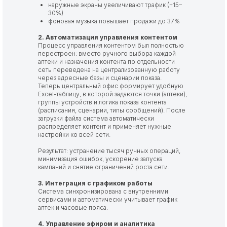
наружные экраны увеличивают трафик (+15–
30%)
фоновая музыка повышает продажи до 37%
2. Автоматизация управления контентом
Процесс управления контентом был полностью
перестроен: вместо ручного выбора каждой
аптеки и назначения контента по отдельности
сеть переведена на централизованную работу
через адресные базы и сценарии показа.
Теперь центральный офис формирует удобную
Excel-таблицу, в которой задаются точки (аптеки),
группы устройств и логика показа контента
(расписания, сценарии, типы сообщений). После
загрузки файла система автоматически
распределяет контент и применяет нужные
настройки ко всей сети.
Результат: устранение тысяч ручных операций,
минимизация ошибок, ускорение запуска
кампаний и снятие ограничений роста сети.
3. Интеграция с графиком работы
Система синхронизирована с внутренними
сервисами и автоматически учитывает график
аптек и часовые пояса.
4. Управление эфиром и аналитика