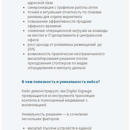
адресной базе
синхронизация с графиком работы аптек
точная и актуальная отчетность по показам
рекламы для отдела маркетинга
повышение эффективности продажи
эфирного времени
снижение операционной нагрузки на команды
на местах и IT-департамента в центральном
офисе
рост дохода от рекламных размещений до
20%
возможность практически неограниченного
масштабирования решения (после
преодоления стопперов по видам
оборудования и импорту данных)
В чем полезность и уникальность кейса?
Кейс демонстрирует, как Digital Signage
превращается из инструмента трансляции
контента в полноценный медиаканал с
монетизацией.
Уникальность решения — в сочетании
нескольких факторов:
масштаб (тысячи устройств в единой