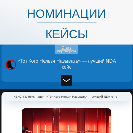
НОМИНАЦИИ
КЕЙСЫ
«Тот Кого Нельзя Называть» — лучший NDA
кейс
КЕЙС #3. Номинация "«Тот Кого Нельзя Называть» — лучший NDA кейс"