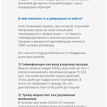
вложений дал кратно больший возврат, чем в
предыдущих периодах.
В чем полезность и уникальность кейса?
Кейс показывает модель, при которой сторонняя
платформа берёт на себя полный цикл
омниканального привлечения — от первого
геймифицированного касания до реальной
продажи и финальной идентификации клиента в
CRM-системе ритейлера.
Вот чем этот подход отличается от стандартных
рыночных практик:
1) Геймификация как вход в воронку продаж.
Вместо прямой скидки Giftery запустили чат-бот с
игровой механикой и призовым фондом 70 000
руб. Участники выполняли серию действий,
чтобы дойти до подарочного сертификата. В
итоге это приводило к бренду тех, кто
действительно был готов дойти до покупки.
2) Трейд-маркетинг как управление
вниманием.
В течение мая-июля SOKOLOV получил
приоритетное размещение на главной и промо-