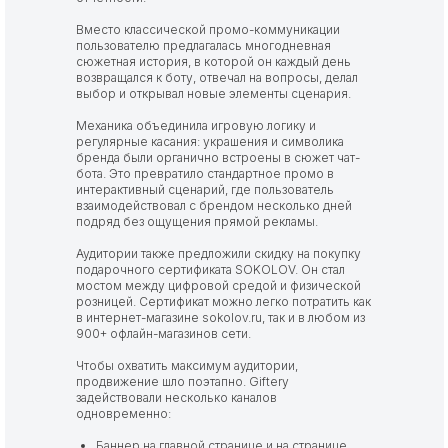
Вместо классической промо-коммуникации
пользователю предлагалась многодневная
сюжетная история, в которой он каждый день
возвращался к боту, отвечал на вопросы, делал
выбор и открывал новые элементы сценария.
Механика объединила игровую логику и
регулярные касания: украшения и символика
бренда были органично встроены в сюжет чат-
бота. Это превратило стандартное промо в
интерактивный сценарий, где пользователь
взаимодействовал с брендом несколько дней
подряд без ощущения прямой рекламы.
Аудитории также предложили скидку на покупку
подарочного сертификата SOKOLOV. Он стал
мостом между цифровой средой и физической
розницей. Сертификат можно легко потратить как
в интернет-магазине sokolov.ru, так и в любом из
900+ офлайн-магазинов сети.
Чтобы охватить максимум аудитории,
продвижение шло поэтапно. Giftery
задействовали несколько каналов
одновременно:
Баннер на главной странице и на странице