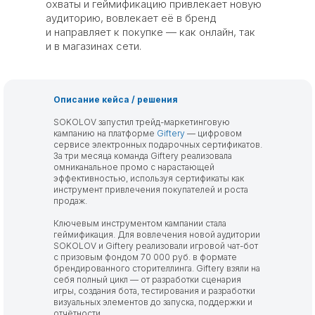
охваты и геймификацию привлекает новую
аудиторию, вовлекает её в бренд
и направляет к покупке — как онлайн, так
и в магазинах сети.
Описание кейса / решения
SOKOLOV запустил трейд-маркетинговую
кампанию на платформе
Giftery
— цифровом
сервисе электронных подарочных сертификатов.
За три месяца команда Giftery реализовала
омниканальное промо с нарастающей
эффективностью, используя сертификаты как
инструмент привлечения покупателей и роста
продаж.
Ключевым инструментом кампании стала
геймификация. Для вовлечения новой аудитории
SOKOLOV и Giftery реализовали игровой чат-бот
с призовым фондом 70 000 руб. в формате
брендированного сторителлинга. Giftery взяли на
себя полный цикл — от разработки сценария
игры, создания бота, тестирования и разработки
визуальных элементов до запуска, поддержки и
отчётности.