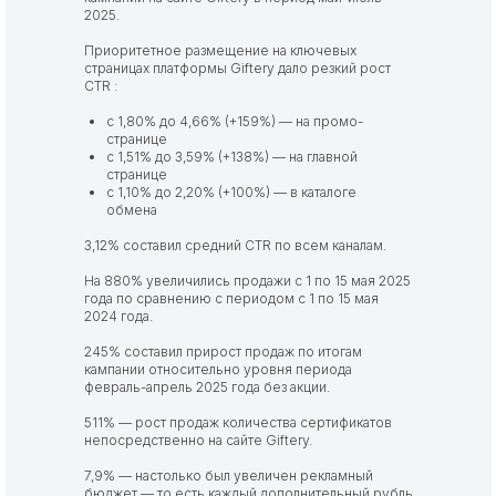
2025.
Приоритетное размещение на ключевых
страницах платформы Giftery дало резкий рост
CTR :
с 1,80% до 4,66% (+159%) — на промо-
странице
с 1,51% до 3,59% (+138%) — на главной
странице
с 1,10% до 2,20% (+100%) — в каталоге
обмена
3,12% составил средний CTR по всем каналам.
На 880% увеличились продажи с 1 по 15 мая 2025
года по сравнению с периодом с 1 по 15 мая
2024 года.
245% составил прирост продаж по итогам
кампании относительно уровня периода
февраль-апрель 2025 года без акции.
511% — рост продаж количества сертификатов
непосредственно на сайте Giftery.
7,9% — настолько был увеличен рекламный
бюджет — то есть каждый дополнительный рубль