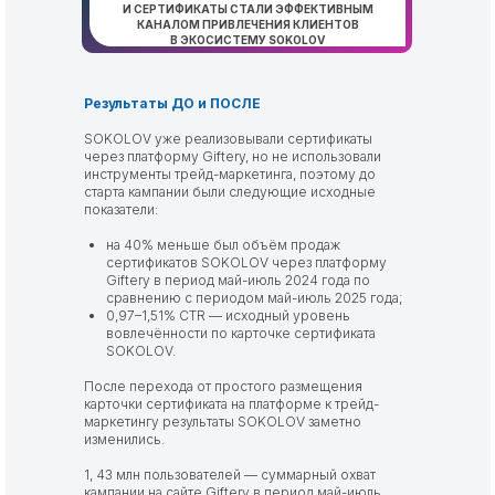
И СЕРТИФИКАТЫ СТАЛИ ЭФФЕКТИВНЫМ
КАНАЛОМ ПРИВЛЕЧЕНИЯ КЛИЕНТОВ
В ЭКОСИСТЕМУ SOKOLOV
Результаты ДО и ПОСЛЕ
SOKOLOV уже реализовывали сертификаты
через платформу Giftery, но не использовали
инструменты трейд-маркетинга, поэтому до
старта кампании были следующие исходные
показатели:
на 40% меньше был объём продаж
сертификатов SOKOLOV через платформу
Giftery в период май-июль 2024 года по
сравнению с периодом май-июль 2025 года;
0,97–1,51% CTR — исходный уровень
вовлечённости по карточке сертификата
SOKOLOV.
После перехода от простого размещения
карточки сертификата на платформе к трейд-
маркетингу результаты SOKOLOV заметно
изменились.
1, 43 млн пользователей — суммарный охват
кампании на сайте Giftery в период май-июль