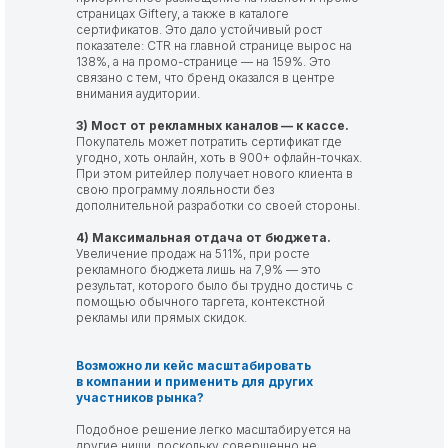
страницах Giftery, а также в каталоге
сертификатов. Это дало устойчивый рост
показателе: CTR на главной странице вырос на
138%, а на промо-странице — на 159%. Это
связано с тем, что бренд оказался в центре
внимания аудитории.
3) Мост от рекламных каналов — к кассе.
Покупатель может потратить сертификат где
угодно, хоть онлайн, хоть в 900+ офлайн-точках.
При этом ритейлер получает нового клиента в
свою программу лояльности без
дополнительной разработки со своей стороны.
4) Максимальная отдача от бюджета.
Увеличение продаж на 511%, при росте
рекламного бюджета лишь на 7,9% — это
результат, которого было бы трудно достичь с
помощью обычного таргета, контекстной
рекламы или прямых скидок.
Возможно ли кейс масштабировать
в компании и применить для других
участников рынка?
Подобное решение легко масштабируется на
другие ниши, поскольку совершенно не