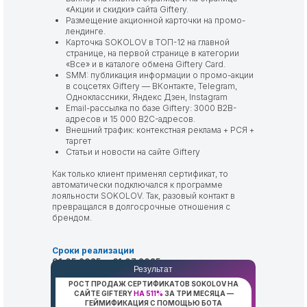
«Акции и скидки» сайта Giftery.
Размещение акционной карточки на промо-
лендинге.
Карточка SOKOLOV в ТОП-12 на главной
странице, на первой странице в категории
«Все» и в каталоге обмена Giftery Card.
SMM: публикация информации о промо-акции
в соцсетях Giftery — ВКонтакте, Telegram,
Одноклассники, Яндекс Дзен, Instagram
Email-рассылка по базе Giftery: 3000 B2B-
адресов и 15 000 B2C-адресов.
Внешний трафик: контекстная реклама + РСЯ +
таргет
Статьи и новости на сайте Giftery
Как только клиент применял сертификат, то
автоматически подключался к программе
лояльности SOKOLOV. Так, разовый контакт в
превращался в долгосрочные отношения с
брендом.
Сроки реализации
01.05.2025 — 31.07.2025
Результат
РОСТ ПРОДАЖ СЕРТИФИКАТОВ SOKOLOV НА
САЙТЕ GIFTERY
НА
511%
ЗА ТРИ МЕСЯЦА —
ГЕЙМИФИКАЦИЯ С ПОМОЩЬЮ БОТА