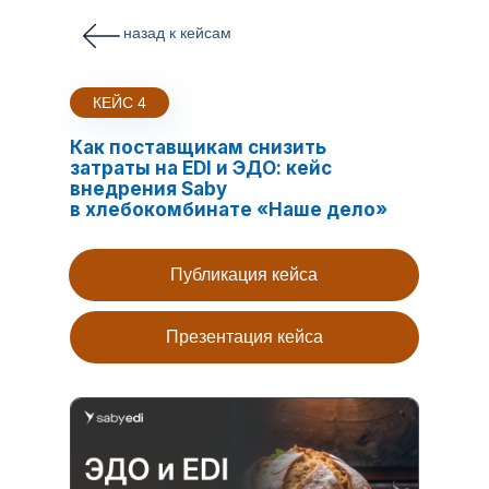
назад к кейсам
КЕЙС 4
Как поставщикам снизить
затраты на EDI и ЭДО: кейс
внедрения Saby
в хлебокомбинате «Наше дело»
Публикация кейса
Презентация кейса