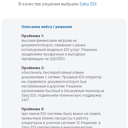
В качестве решения выбрали
Saby EDI
.
Описание кейса / решения
Проблема 1:
высокая финансовая нагрузка на
документооборот, связанная с ранее
используемой моделью EDI-услуг. Решение:
предложили прозрачную и выгодную
тарификацию на ЭДО/EDI.
Проблема 2:
обеспечить бесперебойный обмен
документами с сетями. Прошлый EDI‑оператор
не справлялся: документооборот был
нестабильным и дорогим. Решение:
организовали быстрый и бесшовный переход на
Saby EDI, подключили техническую поддержку
24/7.
Проблема 3:
при смене EDI-системы было важно не ломать
привычные бизнес‑процессы и работу
операторов в учетной системе 1С Решение: в
Saby EDI адаптировали и внедрили модуль