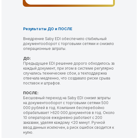
Результаты ДО и ПОСЛЕ
Внедрение Saby EDI обеспечило стабильный
документооборот с торговыми сетями и снизило
операционные затраты.
ДО:
Предыдущее EDI решение дорого обходилось за
каждый документ, при этом в системе регулярно
случались технические сбои, а техподдержка
отвечала медленно, что создавало риски срыва
поставок и штрафов.
ПОСЛЕ:
Бесшовный переход на Saby EDI снизил затраты
на документооборот с торговыми сетями 500
000 рублей в год. Компания бесперебойно
обрабатывает >620 000 документов в год. Около
10 операторов ежедневно работают с 200
заказами, уделяя каждому <20 минут. Ручной
ввод данных исключен, а риск ошибок сводится к
нулю.