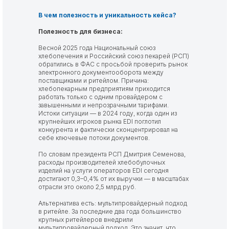
В чем полезность и уникальность кейса?
Полезность для бизнеса:
Весной 2025 года Национальный союз
хлебопечения и Российский союз пекарей (РСП)
обратились в ФАС с просьбой проверить рынок
электронного документооборота между
поставщиками и ритейлом. Причина:
хлебопекарным предприятиям приходится
работать только с одним провайдером с
завышенными и непрозрачными тарифами.
Истоки ситуации — в 2024 году, когда один из
крупнейших игроков рынка EDI поглотил
конкурента и фактически сконцентрировал на
себе ключевые потоки документов.
По словам президента РСП Дмитрия Семенова,
расходы производителей хлебобулочных
изделий на услуги операторов EDI сегодня
достигают 0,3–0,4% от их выручки — в масштабах
отрасли это около 2,5 млрд руб.
Альтернатива есть: мультипровайдерный подход
в ритейле. За последние два года большинство
крупных ритейлеров внедрили
мультипровайдерный подход. Это значит, что