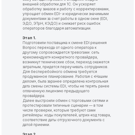
внешней обработки для 1С. Он ускоряет
обработку заказов и работу с корректировками,
упрощает обмен EDI- и юридически значимыми
документами за счет работы в одном окне (EDI,
ЭДО, ЭТрН, КЭДО) и снижает риск ошибок
операторов благодаря автоматизации.
Этап 1.
Подготовили поставщика к смене EDI решения
Вопрос перехода от одного оператора к
другому сопровождается тревогами: сеть
«рекомендует» конкретного провайдера,
возникнут технические сбои, переход окажется
затратным, придется переучивать сотрудников.
Для бесперебойного обмена требуется
продуманное планирование. Работая с «Нашим
делом», была заранее определена контрольная
дата смены системы EDI, чтобы не терять ранее
оплаченную лицензию предыдущего
провайдера.
Далее выстроили обмен с торговыми сетями и
протестировали типичные сценарии — в том
числе проверки, которые требуют сами
ритейлеры: коды покупателей, штрих-код товара,
соответствие даты отгрузочного документа с
датой приемки.
Этап 2.