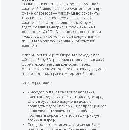
Реализовали интеграцию Saby EDI с учетной
системой Главное условие «Нашего дела» при
смене оператора — максимально сохранить
текущие бизнес‑процессы в привычной
системе. Для этого специалисты Saby EDI
адаптировали и внедрили модуль внешней
обработки 1С (ВО). Он позволяет операторам
«Нашего дела» обмениваться документами и
данными по заказам из привычной учетной
системы.
А чтобы обмен с ритейлерами проходил без
сбоев, в Saby EDI реализован пользовательский
форматно‑логический контроль. Перед
отправкой система проверяет каждый документ
на соответствие правилам торговой сети.
Как это работает:
У каждого ритейлера свои требования:
указывать код покупателя, штрихкод товара,
дата отгрузочного документа должна
совпадать с датой приемки. Без проверки это
легко упустить: документ не пройдет,
поставка задержится, а поставщик рискует
получить штраф.
Спецпроверка исключает эти риски. Если
оператор допустил ошибку — например,