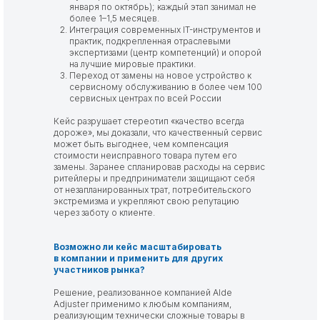
января по октябрь); каждый этап занимал не
более 1–1,5 месяцев.
Интеграция современных IT-инструментов и
практик, подкрепленная отраслевыми
экспертизами (центр компетенций) и опорой
на лучшие мировые практики.
Переход от замены на новое устройство к
сервисному обслуживанию в более чем 100
сервисных центрах по всей России
Кейс разрушает стереотип «качество всегда
дороже», мы доказали, что качественный сервис
может быть выгоднее, чем компенсация
стоимости неисправного товара путем его
замены. Заранее спланировав расходы на сервис
ритейлеры и предприниматели защищают себя
от незапланированных трат, потребительского
экстремизма и укрепляют свою репутацию
через заботу о клиенте.
Возможно ли кейс масштабировать
в компании и применить для других
участников рынка?
Решение, реализованное компанией AIde
Adjuster применимо к любым компаниям,
реализующим технически сложные товары в