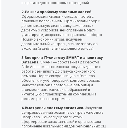
сократило долю повторных обращений.
2.Решили проблему запасных частей.
Сформировали каталог и склад запчастей с
плановым пополнением. Организовали сбор и
дополнительную диагностику замененных
дефектных устройств: неисправные модули
утилизируем, исправные возвращаем в оборот.
Помимо экономии затрат, получаем
дополнительный контроль, а также заботу об
экологии (и зачёт утилизационного взноса).
3.Внедрили IT-систему SMART и аналитику
DataLens.
SMART — собственная разработка
Aide Adjuster, позволяющая получать данные о
работе сети вплоть до статуса конкретного
ремонта. Через синхронизацию с DataLens
обеспечили учёт операций, контроль сроков,
качества (включая повторные ремонты) и
стоимости, автоматизацию обращений и
интеграцию с транспортными компаниями в
режиме реального времени.
4.Выстроили систему логистики.
Запустили
централизованный ремонт в центре экспертиз в
Саларьево. Консолидировали стоки,
сформировали запас запчастей и организовали
пополнение локальных складов региональных СЦ.