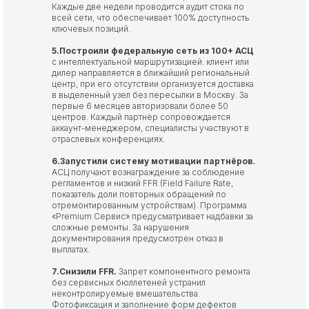
Каждые две недели проводится аудит стока по
всей сети, что обеспечивает 100% доступность
ключевых позиций.
5.Построили федеральную сеть из 100+ АСЦ
с интеллектуальной маршрутизацией: клиент или
дилер направляется в ближайший региональный
центр, при его отсутствии организуется доставка
в выделенный узел без пересылки в Москву. За
первые 6 месяцев авторизовали более 50
центров. Каждый партнёр сопровождается
аккаунт-менеджером, специалисты участвуют в
отраслевых конференциях.
6.Запустили систему мотивации партнёров.
АСЦ получают вознаграждение за соблюдение
регламентов и низкий FFR (Field Failure Rate,
показатель доли повторных обращений по
отремонтированным устройствам). Программа
«Premium Сервис» предусматривает надбавки за
сложные ремонты. За нарушения
документирования предусмотрен отказ в
выплатах.
7.Снизили FFR.
Запрет компонентного ремонта
без сервисных бюллетеней устранил
неконтролируемые вмешательства.
Фотофиксация и заполнение форм дефектов