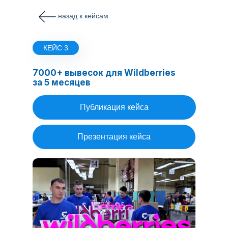
назад к кейсам
КЕЙС 3
7000+ вывесок для Wildberries
за 5 месяцев
Публикация кейса
Презентация кейса