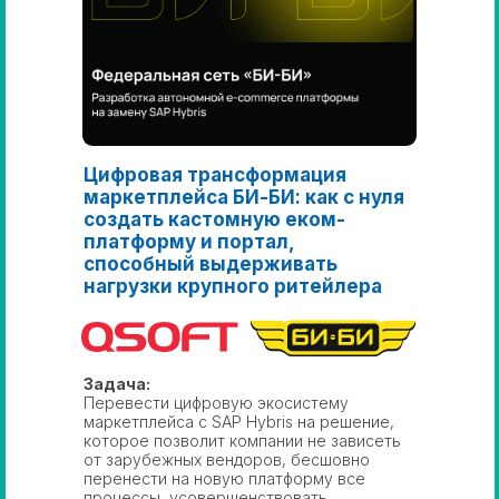
Цифровая трансформация
маркетплейса БИ-БИ: как с нуля
создать кастомную еком-
платформу и портал,
способный выдерживать
нагрузки крупного ритейлера
Задача:
Перевести цифровую экосистему
маркетплейса с SAP Hybris на решение,
которое позволит компании не зависеть
от зарубежных вендоров, бесшовно
перенести на новую платформу все
процессы, усовершенствовать