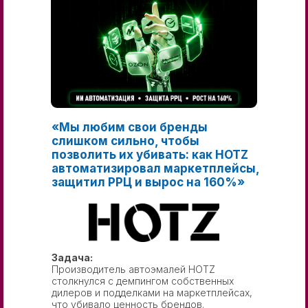
«Мы любим свои бренды
слишком сильно, чтобы
позволить их убивать: как HOTZ
автоматизировал маркетплейсы,
защитил РРЦ и вырос на 160%»
Задача:
Производитель автоэмалей HOTZ
столкнулся с демпингом собственных
дилеров и подделками на маркетплейсах,
что убивало ценность брендов.