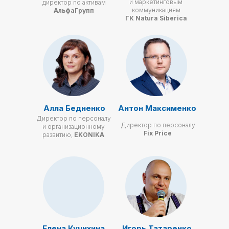
и маркетинговым
директор по активам
коммуникациям
АльфаГрупп
ГК Natura Siberica
Алла Бедненко
Антон Максименко
Директор по персоналу
Директор по персоналу
и организационному
Fix Price
развитию,
EKONIKA
Елена Кучихина
Игорь Татаренко