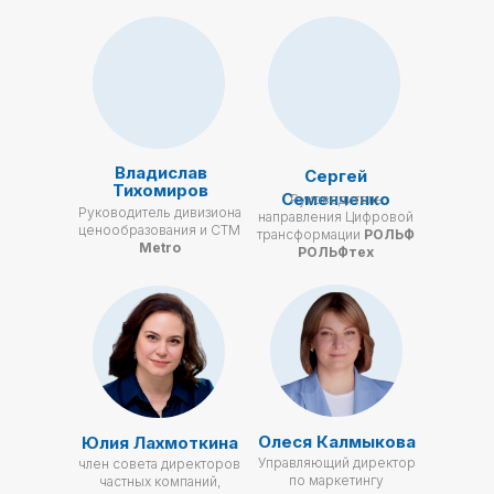
Владислав
Сергей
Тихомиров
Семенченко
Руководитель
Руководитель дивизиона
направления Цифровой
ценообразования и СТМ
трансформации
РОЛЬФ
Metro
РОЛЬФтех
Олеся Калмыкова
Юлия Лахмоткина
Управляющий директор
член совета директоров
по маркетингу
частных компаний,