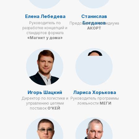
Елена Лебедева
Станислав
Богданов
Руководитель по
Председатель президиума
разработке концепций и
АКОРТ
стандартов формата
«Магнит у дома»
Игорь Шацкий
Лариса Хорькова
Директор по логистике и
Руководитель программы
управлению цепями
лояльности
МЕГИ
поставок
О'КЕЙ