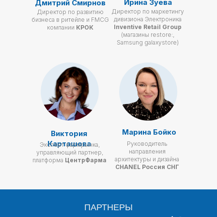
Ирина Зуева
Дмитрий Смирнов
Директор по маркетингу
Директор по развитию
дивизиона Электроника
бизнеса в ритейле и FMCG
Inventive
Retail Group
компании
КРОК
(магазины restore:,
Samsung galaxystore)
Марина Бойко
Виктория
Карташова
Руководитель
Эксперт фармрынка,
направления
управляющий партнер,
архитектуры и дизайна
платформа
ЦентрФарма
CHANEL Россия СНГ
ПАРТНЕРЫ