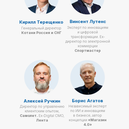
Винсент Лутенс
Кирилл Терещенко
Эксперт по инновациям
Генеральный директор
и цифровой
Котани Россия и СНГ
трансформации. Ex-
директор по электронной
коммерции
Спортмастер
Борис Агатов
Алексей Ручкин
Независимый эксперт
Директор по управлению
по ИИ и инновациям
клиентским опытом,
в бизнесе, автор
Самолет.
Ex-Digital CMO,
концепции
«Магазин
Лента
4.0»