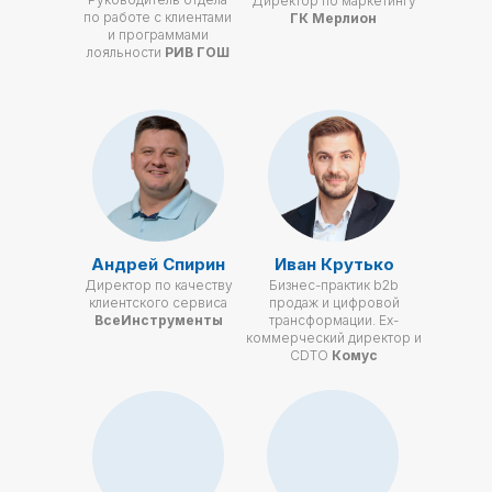
Директор по маркетингу
по работе с клиентами
ГК Мерлион
и программами
лояльности
РИВ ГОШ
Андрей Спирин
Иван Крутько
Директор по качеству
Бизнес-практик b2b
клиентского сервиса
продаж и цифровой
ВсеИнструменты
трансформации. Ех-
коммерческий директор и
CDTO
Комус