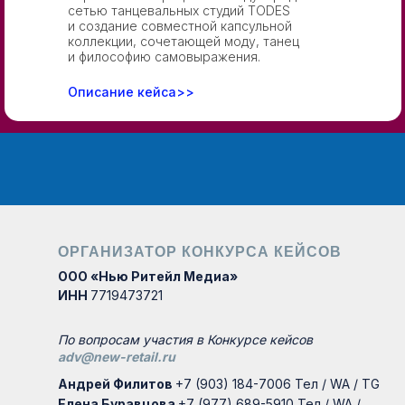
сетью танцевальных студий TODES
и создание совместной капсульной
коллекции, сочетающей моду, танец
и философию самовыражения.
Описание кейса>>
ОРГАНИЗАТОР КОНКУРСА КЕЙСОВ
ООО «Нью Ритейл Медиа»
ИНН
7719473721
По вопросам участия в Конкурсе кейсов
adv@new-retail.ru
Андрей Филитов
+7 (903) 184-7006 Тел / WA / TG
Елена Буравцова
+7 (977) 689-5910 Тел / WA /