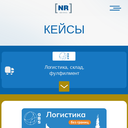
КЕЙСЫ
Логистика, склад,
фулфилмент