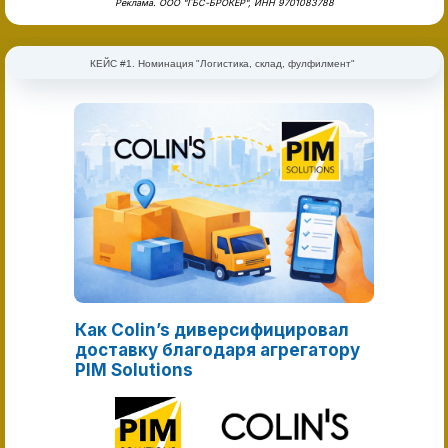
Реклама. ООО "ГБС-БРОКЕР", ИНН 9701083788
КЕЙС #1. Номинация "Логистика, склад, фулфилмент"
Как Colin’s диверсифицировал
доставку благодаря агрегатору
PIM Solutions